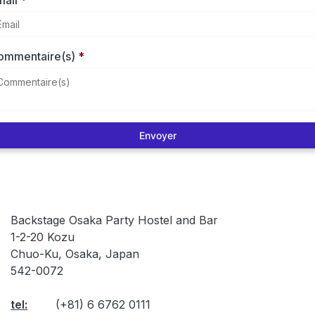
mail
*
ommentaire(s)
*
Envoyer
​Backstage Osaka Party Hostel and Bar
​1-2-20 Kozu
​Chuo-Ku, Osaka, Japan
​542-0072
tel:
(+81) 6 6762 0111