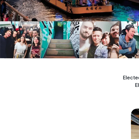
Electe
E