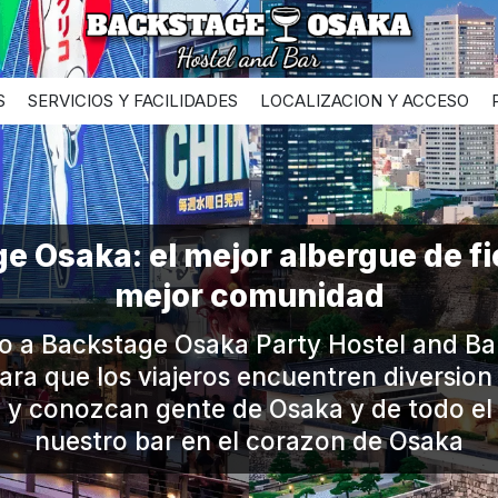
S
SERVICIOS Y FACILIDADES
LOCALIZACION Y ACCESO
e Osaka: el mejor albergue de fie
mejor comunidad
o a Backstage Osaka Party Hostel and Bar
ara que los viajeros encuentren diversion 
 y conozcan gente de Osaka y de todo e
nuestro bar en el corazon de Osaka