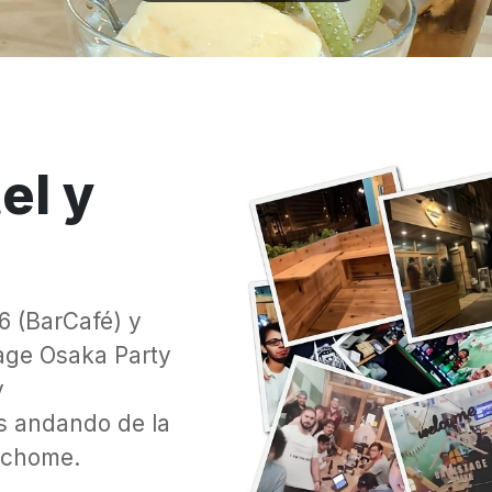
el y
6 (BarCafé) y
age Osaka Party
y
os andando de la
-chome.