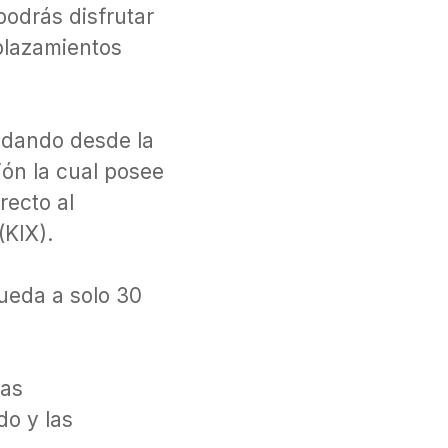
podrás disfrutar
plazamientos
ndando desde la
ón la cual posee
recto al
(KIX).
ueda a solo 30
das
o y las