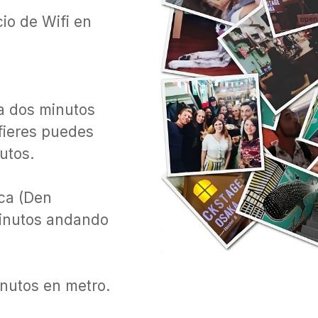
io de Wifi en
a dos minutos
efieres puedes
utos.
ica (Den
minutos andando
nutos en metro.