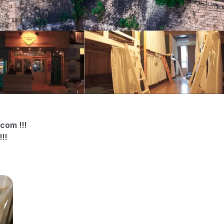
com !!!
!!